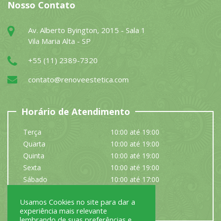
Nosso Contato
Av. Alberto Byington, 2015 - Sala 1
Vila Maria Alta - SP
+55 (11) 2389-7320
contato@renoveestetica.com
Horário de Atendimento
Terça
10:00 até 19:00
Quarta
10:00 até 19:00
Quinta
10:00 até 19:00
Sexta
10:00 até 19:00
Sábado
10:00 até 17:00
Domingo
Fechado
Usamos Cookies no site para dar a
Segunda
Fechado
experiência mais relevante
lembrando de suas preferências e