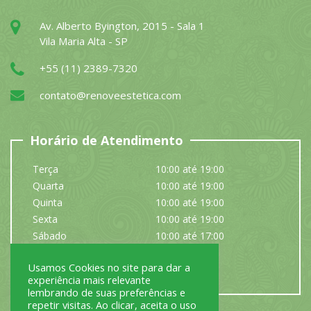
Av. Alberto Byington, 2015 - Sala 1
Vila Maria Alta - SP
+55 (11) 2389-7320
contato@renoveestetica.com
Horário de Atendimento
Terça
10:00 até 19:00
Quarta
10:00 até 19:00
Quinta
10:00 até 19:00
Sexta
10:00 até 19:00
Sábado
10:00 até 17:00
Domingo
Fechado
Usamos Cookies no site para dar a
Segunda
Fechado
experiência mais relevante
lembrando de suas preferências e
repetir visitas. Ao clicar, aceita o uso