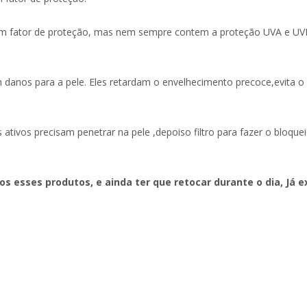
 fator de proteção, mas nem sempre contem a proteção UVA e UVB,q
sam danos para a pele. Eles retardam o envelhecimento precoce,evita
s ativos precisam penetrar na pele ,depoiso filtro para fazer o bloq
 esses produtos, e ainda ter que retocar durante o dia, Já ex